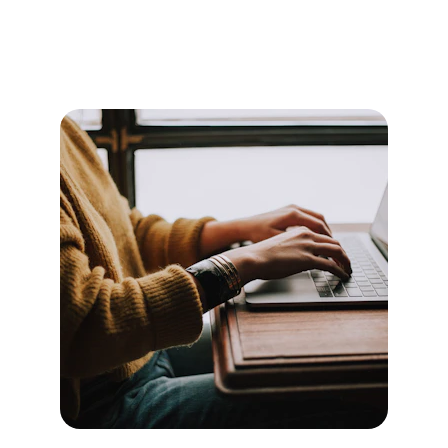
https://docs.google.com/forms/d/e/1FAIpQL
Sd1XIYRq73D1cVAATs78BhomaAOQCnWnW8
KsRs-iRpGUgTWxA/viewform?usp=publish-
editor