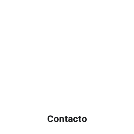
Contacto
Completá nuestro formulario de postulación: 